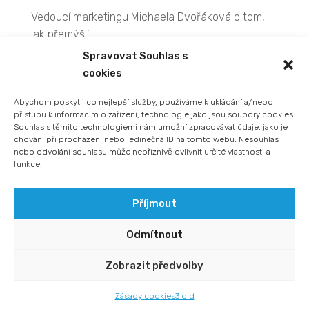
Vedoucí marketingu Michaela Dvořáková o tom,
jak přemýšlí.
Spravovat Souhlas s
Petra Cihlářová o private equity fondu UP 271.
cookies
Hanka Křepelková o fázi expanze Nadace RSJ.
Díky kapitálu máme možnost podpořit změny,
Abychom poskytli co nejlepší služby, používáme k ukládání a/nebo
přístupu k informacím o zařízení, technologie jako jsou soubory cookies.
které mají reálný dopad.
Souhlas s těmito technologiemi nám umožní zpracovávat údaje, jako je
chování při procházení nebo jedinečná ID na tomto webu. Nesouhlas
nebo odvolání souhlasu může nepříznivě ovlivnit určité vlastnosti a
Nejnovější
funkce.
komentáře
Příjmout
Žádné komentáře.
Odmítnout
Zobrazit předvolby
Zásady ochrany osobních údajů
Zásady cookies
3 old