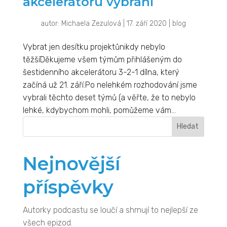
akcelerátoru vybráni
autor:
Michaela Zezulová
|
17. září 2020
|
blog
Vybrat jen desítku projektůnikdy nebylo
těžšíDěkujeme všem týmům přihlášeným do
šestidenního akcelerátoru 3-2-1 dílna, který
začíná už 21. září.Po nelehkém rozhodování jsme
vybrali těchto deset týmů (a věřte, že to nebylo
lehké, kdybychom mohli, pomůžeme vám...
Hledat
Nejnovější
příspěvky
Autorky podcastu se loučí a shrnují to nejlepší ze
všech epizod.