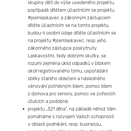
skupiny dětí do výše uvedeného projektu,
popřípadě dítětem účastnícím se projektu
#jsemlaskavec a zákonným zástupcem
dítěte účastnícím se na tomto projektu,
budou-li osobní údaje dítěte účastnícím se
na projektu #jsemlaskavec, resp. jeho
zákonného zástupce poskytnuty.
Laskavostmi, tedy dobrými skutky, se
rozumí zejména úklid odpadků v blízkém
okolí registrovaného týmu, uspořádání
sbírky starého oblečení a následného
věnování potřebným lidem, pomoc lidem
z domova pro seniory, pomoc ve zvířecích
útulcích a podobné;
projektu „321 dílna“, na základě něhož Vám
pomáháme s rozvojem Vašich schopností
v oblasti podnikání, resp. businessu,