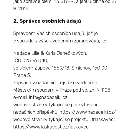
jako správce dle čl. 13 GDPR, a jsou účinné od 27.
8. 2019.
2. Správce osobních údajů
Správcem Vašich osobních údajů, jež je
v souladu s výše uvedeným zpracovává, je:
Nadace Lilie & Karla Janečkových,
IČO 025 76 040,
se sídlem Zapova 1559/18, Smíchov, 150 00
Praha 5,
zapsaná v nadačním rejstříku vedeném
Městským soudem v Praze pod sp. zn. N 1108,
e-mail: info@nadacelkj.cz
webové stránky týkající se poskytování
nadačních příspěvků: https://www.nadacelkj.cz/
webové stránky týkající se projektu „#laskavec“:
https://www.laskavost.cz/laskavec