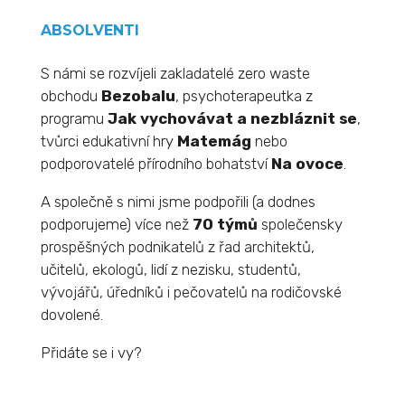
ABSOLVENTI
S námi se rozvíjeli zakladatelé zero waste
obchodu
Bezobalu
, psychoterapeutka z
programu
Jak vychovávat a nezbláznit se
,
tvůrci edukativní hry
Matemág
nebo
podporovatelé přírodního bohatství
Na ovoce
.
A společně s nimi jsme podpořili (a dodnes
podporujeme) více než
70 týmů
společensky
prospěšných podnikatelů z řad architektů,
učitelů, ekologů, lidí z nezisku, studentů,
vývojářů, úředníků i pečovatelů na rodičovské
dovolené.
Přidáte se i vy?