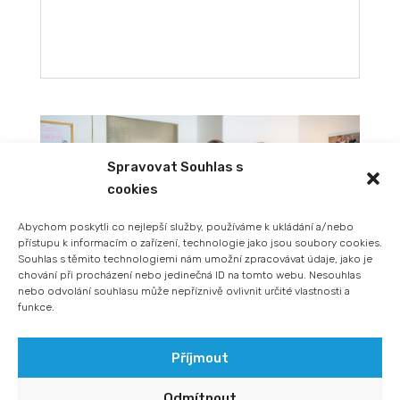
Spravovat Souhlas s
cookies
Abychom poskytli co nejlepší služby, používáme k ukládání a/nebo
přístupu k informacím o zařízení, technologie jako jsou soubory cookies.
Souhlas s těmito technologiemi nám umožní zpracovávat údaje, jako je
chování při procházení nebo jedinečná ID na tomto webu. Nesouhlas
nebo odvolání souhlasu může nepříznivě ovlivnit určité vlastnosti a
funkce.
Příjmout
Vedoucí marketingu
Michaela Dvořáková o tom,
Odmítnout