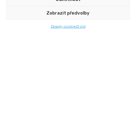
jak přemýšlí.
Zobrazit předvolby
Zásady cookies
3 old
Potřebuju chápat souvislosti.