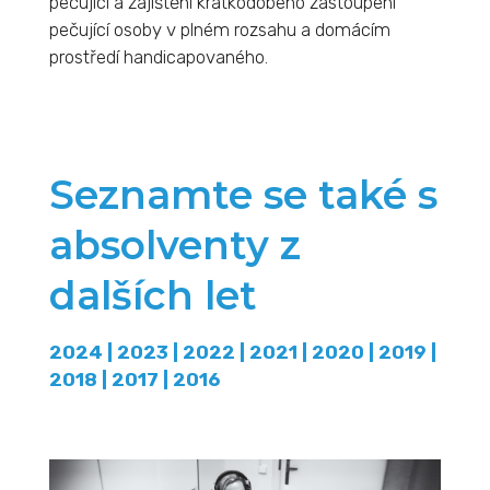
pečující a zajištění krátkodobého zastoupení
pečující osoby v plném rozsahu a domácím
prostředí handicapovaného.
Seznamte se také s
absolventy z
dalších let
2024
|
2023
|
2022
|
2021
|
2020
|
2019
|
2018
|
2017
|
2016