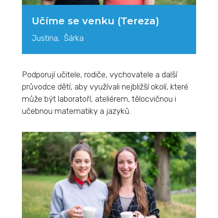
Učíme se venku (Tereza)
Justina, Šárka
Podporují učitele, rodiče, vychovatele a další
průvodce dětí, aby využívali nejbližší okolí, které
může být laboratoří, ateliérem, tělocvičnou i
učebnou matematiky a jazyků.