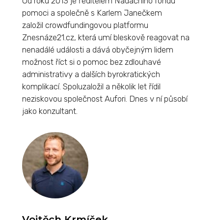
Od roku 2013 je ředitelem Nadačního fondu
pomoci a společně s Karlem Janečkem
založil crowdfundingovou platformu
Znesnáze21.cz, která umí bleskově reagovat na
nenadálé události a dává obyčejným lidem
možnost říct si o pomoc bez zdlouhavé
administrativy a dalších byrokratických
komplikací. Spoluzaložil a několik let řídil
neziskovou společnost Aufori. Dnes v ní působí
jako konzultant.
Vojtěch Krmíček