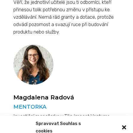
Věří, že jednotliví učitelé jsou ti odborníci, kteří
přinesou tolik potřebnou změnu v přístupu ke
vzdělávání. Nemá rád granty a dotace, protože
odvádí pozornost a svazují ruce při budování
produktu nebo služby.
Magdalena Radová
MENTORKA
Investiční manažerka v Tilia Impact Ventures,
prvním českém investičním fondu zaměřeném
Spravovat Souhlas s
na udržitelné projekty s pozitivním společenským
cookies