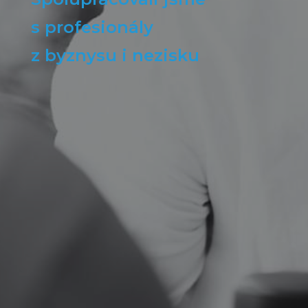
s profesionály
z byznysu i nezisku