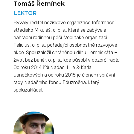
Tomáš Řemínek
LEKTOR
Bývalý ředitel neziskové organizace Informační
středisko Mikuláš, o. p. s., která se zabývala
náhradní rodinnou péčí. Vedl také organizaci
Felicius, o. p. s., pořádající osobnostně rozvojové
akce. Spoluzaložil chráněnou dílnu Lemniskáta –
život bez bariér, o. p. s., kde působí v dozorčí radě.
Od roku 2014 řídí Nadaci Lilie & Karla
Janečkových a od roku 2018 je členem správní
rady Nadačního fondu Eduzměna, který
spoluzakládal.